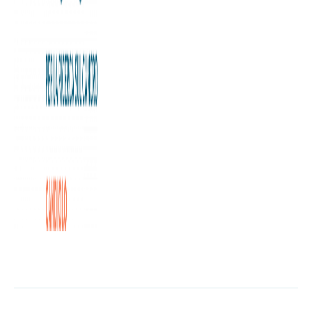
Grazie ai 372 ace – i punti ottenuti direttamente dal servizio
– alle Nitto Atp finals che si sono concluse ieri a Torino con il
trionfo di Sinner – sono stati raccolti fino ad oggi 66.000
euro nell’ambito della campagna ‘Un Ace per la Ricerca’
per sostenere le attività della Fondazione Allegra Agnelli
per la Ricerca sul Cancro.
Intesa Sanpaolo, host partner delle finali di tennis,
incrementerà a 100mila euro la donazione complessiva
per il progetto.
Intesa Sanpaolo ha donato 100 euro per ogni ace
realizzato dai giocatori durante le Atp finals e 1.000 euro
per ogni ace nella finale.
L'articolo completo è disponibile a
questa pagina