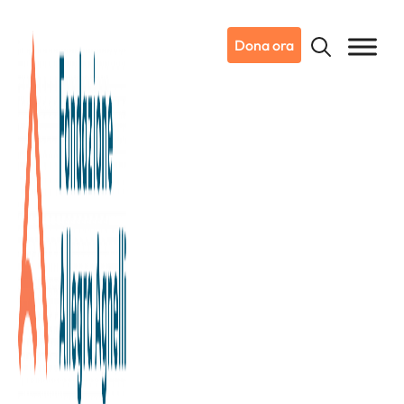
Dona ora
20/11/2024
Dicono di noi
Ansa.it | Regione Piemonte
Biobanca di Candiolo, 100mila
euro dagli ace delle Atp finals