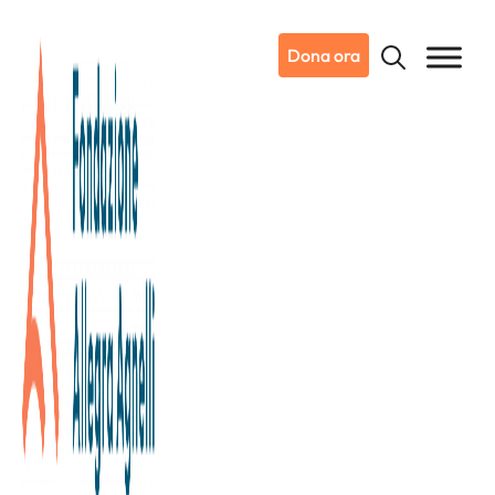
Dona ora
06/10/2023
Dicono di noi
La Stampa
Bianconeri e granata per la
ricerca