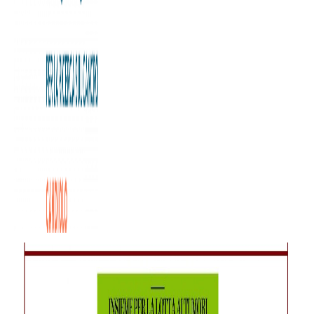
Per il derby di domani, Juventus FC e Torino FC scendono
in campo insieme per sostenere la lotta contro il cancro.
I giocatori di entrambe le squadre hanno voluto
interpretare in maniera speciale la stracittadina,
disegnando un’edizione unica di due statuette TOH, l’ormai
celebre opera dell’artista Nicola Russo.