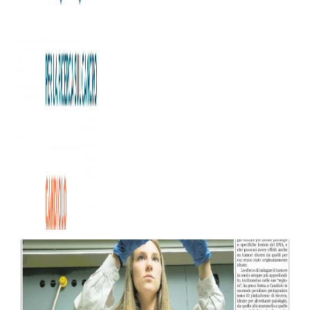
All’Istituto di Candiolo cure e ricerche vanno di pari passo:
con le piattaforme tecnologiche, squadre multidisciplinari
di specialisti applicano trattamenti personalizzati, studiati
sulle caratteristiche molecolari di ciascun tumore.
E’ possibile leggere l’articolo completo su “Salute”, il
mensile di Scienza del quotidiano La Stampa disponibile in
edicola da questa mattina.