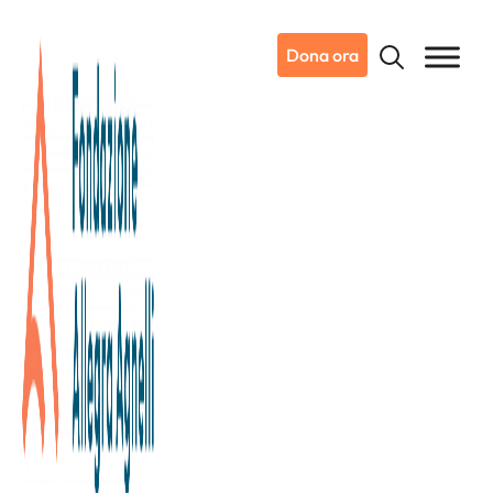
Dona ora
26/11/2020
Dicono di noi
La Stampa
Batti il tumore, cellula per
cellula