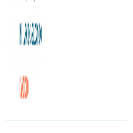
Anche le campionesse azzurre di sci al fianco della ricerca
sul cancro.
Sofia Goggia e Federica Brignone, oltre alle altre sciatrici
impegnate in questi giorni nelle gare di Coppa del Mondo a
Sestriere, hanno autografato un Toh, l’artistica statuetta
che si ispira ai toret, le storiche fontanelle torinesi, e che è
diventata un “testimonial” della Fondazione Allegra Agnelli
per la Ricerca sul Cancro.
Lo speciale Toh, dedicato al Comune di Sestriere, sarà
messo all’asta e il ricavato andrà a sostenere l’Istituto di
Candiolo.
L'articolo completo è disponibile a
questa pagina