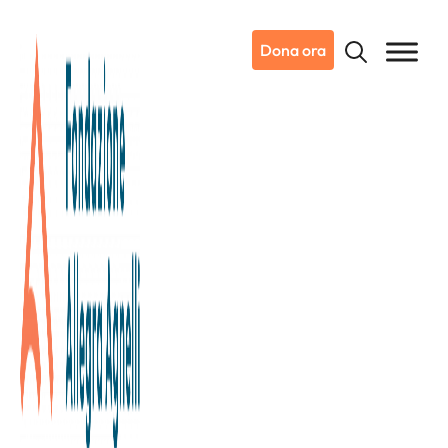
Dona ora
23/02/2025
Dicono di noi
Ansa.it | Regione Piemonte
Azzurre dello sci firmano il Toh
per la ricerca sul cancro