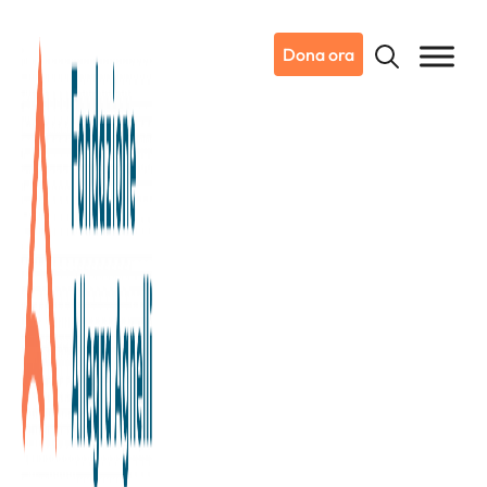
Dona ora
26/11/2024
Dicono di noi
Corriere Torino
Al TFF una serata per Candiolo