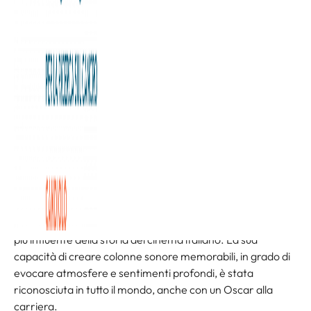
Un grande evento musicale che unisce musica e
solidarietà.
Domenica 8 giugno
alle ore 21 l’Auditorium del
Conservatorio Giuseppe Verdi di Torino sarà il palco su cui
si esibirà l’Orchestra Magister Harmoniae, che, diretta da
Elena Gallafrio, con l’arricchimento del coro Parents’
Choir, e con l’alternanza dei cantanti solisti Marta Lauria,
Antonia Piccirillo e Diego Amedeo e del violino solista
Maria Pia Olivero, eseguirà un bellissimo omaggio alla
musica da film composta dai più grandi compositori.
Oltre alle musiche di Hans Zimmer, John Williams, e tanti
altri, un grande omaggio sarà tributato a Ennio Morricone
considerato un “genio” della musica e anche il compositore
più influente della storia del cinema italiano. La sua
capacità di creare colonne sonore memorabili, in grado di
evocare atmosfere e sentimenti profondi, è stata
riconosciuta in tutto il mondo, anche con un Oscar alla
carriera.