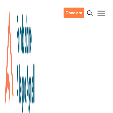
Dona ora
05/06/2025
Dicono di noi
Torino Oggi
Al Conservatorio Verdi, il Film
Music Concert