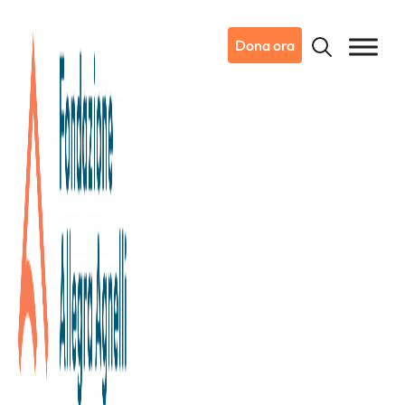
Dona ora
04/06/2024
Dicono di noi
Ansa
A Candiolo un robot opera
prostata e rene con un solo
forellino