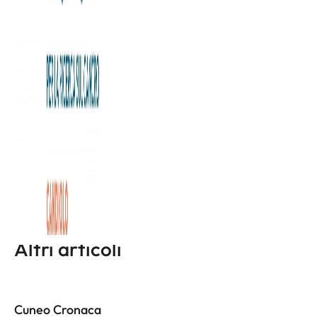
Un nuovo sistema robotico ‘monobraccio’ opera prostata
e rene con un solo ‘accesso’ grande al massimo come una
moneta, non più le classiche quattro incisioni nella parete
addominale. Così il recupero post-operatorio si accorcia e
in futuro i pazienti potranno tornare a casa dopo poche
ore dall’intervento, con un ricovero di 24-48 ore.
L'articolo completo è disponibile a
questa pagina
Altri articoli
Cuneo Cronaca