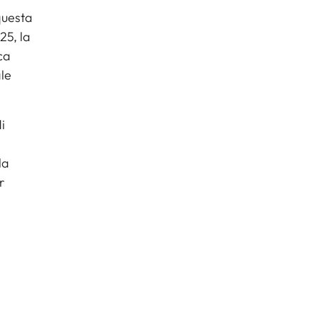
questa
25, la
ca
ale
i
la
r