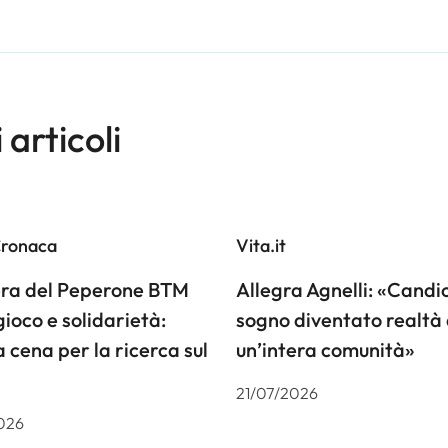
i articoli
Cronaca
Vita.it
iera del Peperone BTM
Allegra Agnelli: «Candiol
gioco e solidarietà:
sogno diventato realtà 
a cena per la ricerca sul
un’intera comunità»
21/07/2026
026