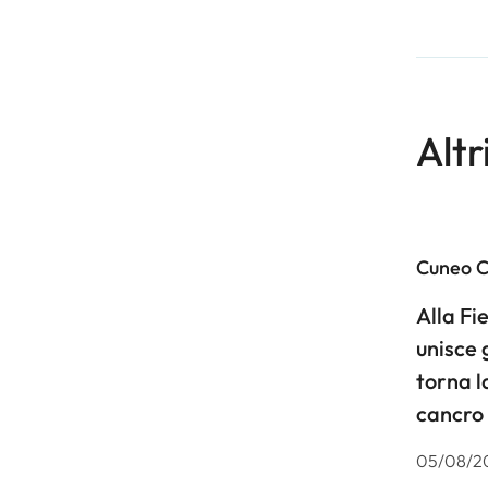
Altr
Cuneo 
Alla F
unisce 
torna l
cancro
05/08/2