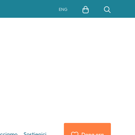
ENG
acciamo
Sostienici
Dona ora