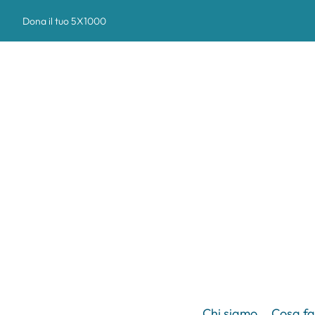
Dona il tuo 5X1000
Chi siamo
Cosa f