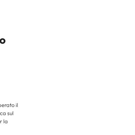
ro
erato il
ca sul
r la