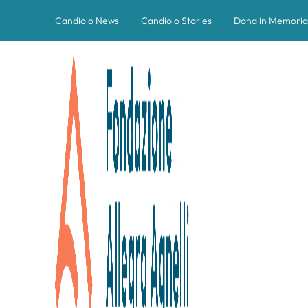
Candiolo News
Candiolo Stories
Dona in Memoria