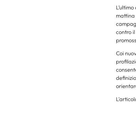
L’ultimo
mattina e
campagna
contro i
promossa
Coi nuov
profilaz
consente
definizi
orientar
L'artico