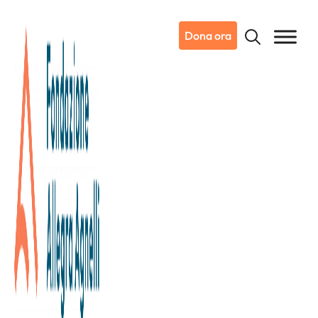
Dona ora
16/01/2024
Dicono di noi
Corriere Torino
A Candiolo nuovi spazi per la
ricerca