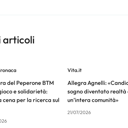
i articoli
Cronaca
Vita.it
iera del Peperone BTM
Allegra Agnelli: «Candiol
gioco e solidarietà:
sogno diventato realtà 
a cena per la ricerca sul
un’intera comunità»
21/07/2026
026