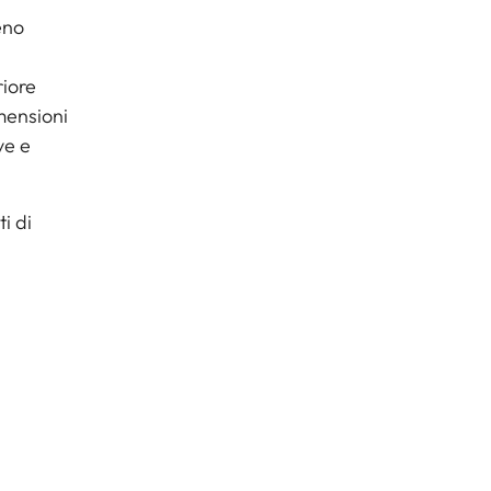
eno
riore
imensioni
ve e
i di