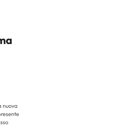
ima
la nuova
presente
asso