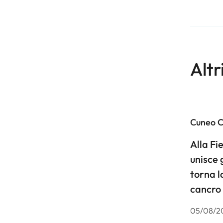
Altr
Cuneo 
Alla F
unisce 
torna l
cancro
05/08/2