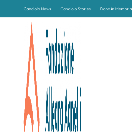
Candiolo News
Candiolo Stories
Dona in Memoria