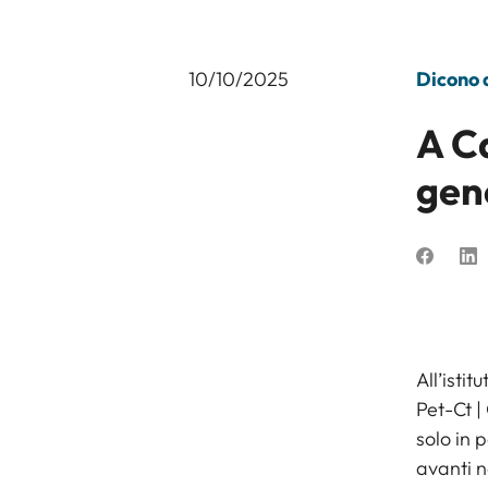
10/10/2025
Dicono d
A C
gen
All’isti
Pet-Ct |
solo in 
avanti n