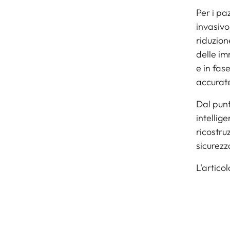
Per i pa
invasivo
riduzion
delle im
e in fas
accurat
Dal punt
intellig
ricostru
sicurezz
L'artico