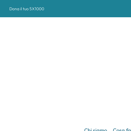
Dona il tuo 5X1000
Chi siamo
Cosa f