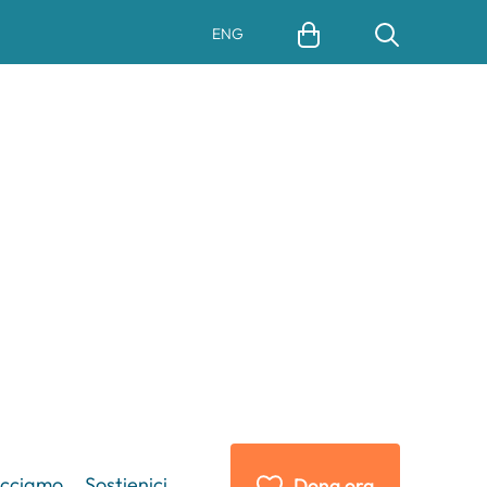
ENG
acciamo
Sostienici
Dona ora