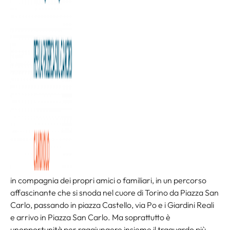
Città di Torino, la corsa che attraversa i luoghi più belli del
capoluogo piemontese con tante iniziative di sport,
solidarietà e turismo.
Oltre alla tradizionale distanza di 21 km, la due giorni di
sport e benessere prevede anche altri due percorsi: la 10
km Santander Torino Running sul medesimo percorso
della Mezza (ma su giro unico) che tocca i monumenti più
belli e le viste più emozionanti della città e la
corsa/camminata non competitiva 3km per la Ricerca il cui
ricavato sarà interamente devoluto alla nostra
Fondazione.
La camminata di 3 km è rivolta davvero a tutti ed è
unoccasione unica per restare in forma, divertirsi e stare
in compagnia dei propri amici o familiari, in un percorso
affascinante che si snoda nel cuore di Torino da Piazza San
Carlo, passando in piazza Castello, via Po e i Giardini Reali
e arrivo in Piazza San Carlo. Ma soprattutto è
unopportunità per raggiungere insieme il traguardo più