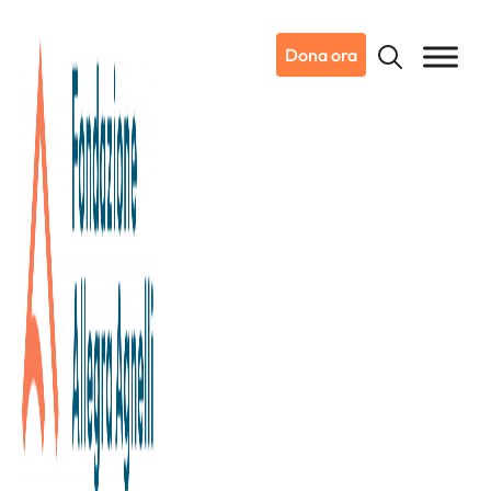
Dona ora
17/04/2016
Il 17 aprile tutti di corsa per
sostenere lIstituto di Candiolo 
IRCCS.
Domenica 17 aprile torna la Santander Mezza Maratona