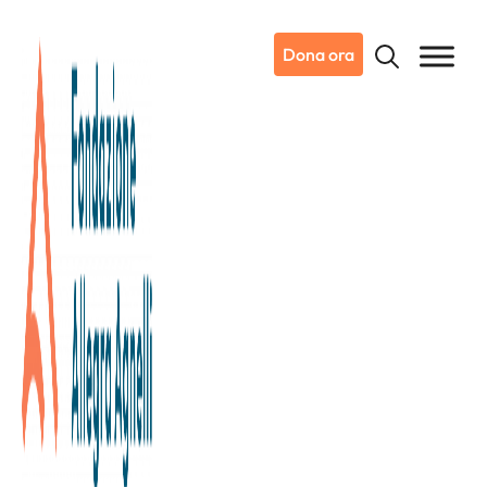
Dona ora
18/03/2021
Notizie da Candiolo
Pillole di Sostenibilità: Candiolo
si racconta