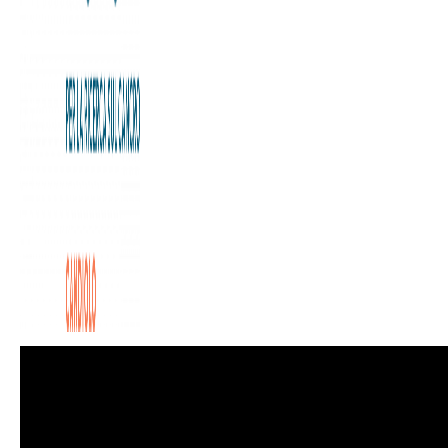
La sostenibilità è un elemento essenziale dello sviluppo
strategico della Fondazione Allegra Agnelli per la Ricerca
sul Cancro. Da sempre sensibile al tema della sostenibilità
attraverso l’esperienza del Bilancio Sociale, FPRC si
racconta nell’incontro digitale “Pillole di Sostenibilità”,
organizzato da
Slow Food Italia in collaborazione con l’Ordine dei Dottori
Commercialisti e Degli Esperti Contabili di Torino –
ODCEC.