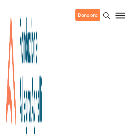
Dona ora
03/04/2024
Dicono di noi
Corriere Torino
Da New York a Candiolo per
provare a sconfiggere le
malattie rare dei bambini